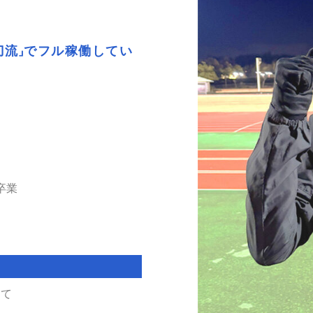
刀流」でフル稼働してい
卒業
して